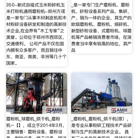
350-新式自吸式玉米粉碎机玉
_是一家专门生产磨粉机、磨粉
米打粉机通用磨粉机-郑州方诺
机、砂粉设备系列产品，集研、
是一家专门从事木材剥皮机和木
产、销为一体的企业，其生产的
材粉碎设备研发和制造的高新技
欧版磨粉机、磨粉机、细碎机、
术企业,在业界有“木工专家“之
新型砂粉设备、式磨粉机、球磨
美誉。公司位于郑州市西郊区，
机等产品畅销消费者市场，在消
交通便利。 公司产品不仅在国
费者当中享有较高的地位，其产
内拥有众多客户，而且销往中
品
东、南亚、南美、非洲等几十个
国家。
磨粉机_球磨机_烘干机_磨粉
_磨粉机_磨粉机_烘干机(原），
机–【】，成立于2014年3月，
是专业从事粉碎工程技术产品研
主要销售：磨粉设备、磨粉设
制与生产的高新技术企业。 具