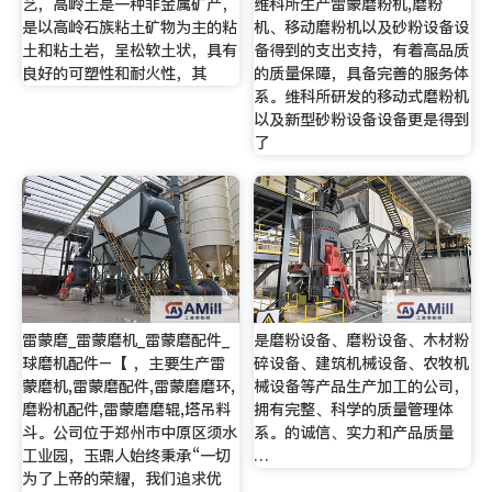
艺，高岭土是一种非金属矿产，
维科所生产雷蒙磨粉机,磨粉
是以高岭石族粘土矿物为主的粘
机、移动磨粉机以及砂粉设备设
土和粘土岩，呈松软土状，具有
备得到的支出支持，有着高品质
良好的可塑性和耐火性，其
的质量保障，具备完善的服务体
系。维科所研发的移动式磨粉机
以及新型砂粉设备设备更是得到
了
雷蒙磨_雷蒙磨机_雷蒙磨配件_
是磨粉设备、磨粉设备、木材粉
球磨机配件–【 ，主要生产雷
碎设备、建筑机械设备、农牧机
蒙磨机,雷蒙磨配件,雷蒙磨磨环,
械设备等产品生产加工的公司，
磨粉机配件,雷蒙磨磨辊,塔吊料
拥有完整、科学的质量管理体
斗。公司位于郑州市中原区须水
系。的诚信、实力和产品质量
工业园，玉鼎人始终秉承“一切
…
为了上帝的荣耀，我们追求优