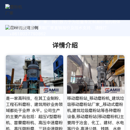
作为专业的 制造厂家，我们致力于为您量身定制高价值的粉体
加工系统方案。获取厂家直销报价及技术支持，请拨打：
+8618037793862
详情介绍
是一家高科技，在其工业制粉、
移动磨粉站_移动磨粉机_建筑垃
工程石料磨粉、建筑用砂业务领
圾移动磨粉站厂家_,移动式磨粉
域都处于业界 水平。公司生产
机,建筑垃圾磨粉站等各种磨粉
的主要产品包括：超压V型磨粉
设备,移动磨粉站(移动磨粉机)主
机、雷蒙磨粉机、高压中速磨粉
要用于冶金、化工、建材、水电
机、高压微粉磨、三环中速微粉
等行业,高速公路、铁路、水电