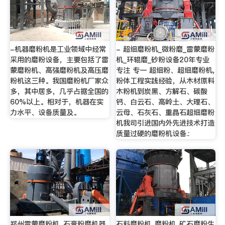
-机器磨粉机是工业领域中经常
- 超细磨粉机_微粉磨_雷蒙磨粉
采用的磨粉设备，主要包括了雷
机_环辊磨_砂粉设备20年专业
蒙磨粉机、高强磨粉机及高压磨
专注 专一 超细粉、超细磨粉机,
粉机这三种。我国磨粉机厂家众
粉体工程实践经验，从木材原料
多，其中居多，几乎占据全国的
木粉机到炭黑、方解石、碳酸
60%以上。相对于，机器在实
钙、白云石、高岭土、大理石、
力水平、设备质量及。
云母、石灰石、重晶石超细磨粉
机我司引进国内外先进技术打造
质量过硬的磨粉机设备.:
郑州雷蒙磨粉机,,石膏粉磨机器
石料磨粉机_磨粉机_矿石磨粉生