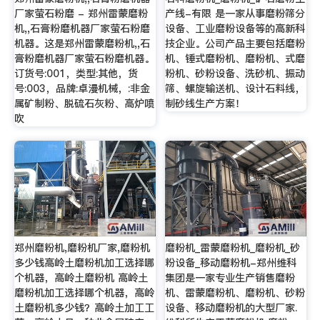
厂家萤石粉磨 - 郑州雷蒙磨粉
产线-有限 是一家从事磨粉筛分
机,,石膏粉磨机器厂家萤石粉磨
设备、工业磨粉设备等的高新科
机器。这是郑州雷蒙磨粉机,,石
技企业。公司产品主要包括磨粉
膏粉磨机器厂家萤石粉磨机器。
机、锤式磨粉机、磨粉机、式磨
订货号:001，类型:其他，货
粉机、砂粉设备、洗砂机、振动
号:003，品牌:卓漫机械，:非金
筛、螺旋输送机、设计石料线，
属矿制粉、脱硫石灰粉、高炉喷
制砂线生产方案！
吹
郑州磨粉机,磨粉机厂家,磨粉机
磨粉机_雷蒙磨粉机_磨粉机_砂
多少钱高岭土磨粉机加工选择哪
粉设备_移动磨粉机-郑州维科
个机器，高岭土磨粉机 高岭土
集团是一家专业生产销售磨粉
磨粉机加工选择哪个机器，高岭
机、雷蒙磨粉机、磨粉机、砂粉
土磨粉机多少钱？高岭土加工工
设备、移动磨粉机的大型厂家.