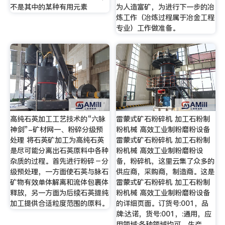
不是其中的某种有用元素
为人造富矿，为进行下一步的冶
炼工作（冶炼过程属于冶金工程
专业）工作做准备。
高纯石英加工工艺技术的“六脉
雷蒙式矿石粉碎机 加工石粉制
神剑”-矿材网一、粉碎分级预
粉机械 高效工业制粉磨粉设备
处理 将石英矿加工为高纯石英
雷蒙式矿石粉碎机 加工石粉制
是尽可能分离出石英原料中各种
粉机械 高效工业制粉磨粉设
杂质的过程。首先进行粉碎－分
备，粉碎机，这里云集了众多的
级预处理，一方面使石英与脉石
供应商，采购商，制造商。这是
矿物有效单体解离和流体包裹体
雷蒙式矿石粉碎机 加工石粉制
释放，另一方面为后续石英提纯
粉机械 高效工业制粉磨粉设备
加工提供合适粒度范围的原料。
的详细页面。订货号:001，品
牌:达诺，货号:001，:通用，应
用领域:各种领域均可，生产