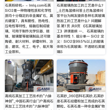
石英粉碎机- - lmlq.com石英
石英玻璃热加工的工艺是什么？
SiO2是一种物理性质和化学性
_土巴兔装修问答土巴兔装修问
质均十分稳定的非金属矿石，莫
答平台为网友提供各种石英玻璃
氏硬度7。具有脆性、热电性、
热加工的工艺是什么？问题解
压电性等特性，熔融后制成玻
答.第1页 共9页 《石英玻璃加
璃，可用于制作光学仪器、眼
工》讲课提纲 一、 石英玻璃的
镜、玻璃管等玻璃制品;还可做
基本特性 1. 组分单一 SiO2 定
陶瓷、耐火材料、研磨材料、冶
义：SiO2含99.5%以上的玻璃
金、建筑、化工、电子、航天等
体称为石英玻璃；不透明石英玻
工业原料。
璃S
高纯石英加工工艺技术的“六脉
石英砂_360百科石英砂,石英砂
神剑”_中国石英行业门户高纯石
是石英石经磨粉加工而成的石英
英加工工艺技术的“六脉神剑”
颗粒。石英石是一种非金属矿物