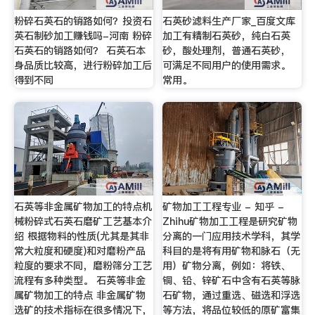
粉碎石英石的销路如何？投资石
石英砂滤料生产厂家_百度文库
英石制砂加工赚钱吗-河南 粉碎
加工有精制石英砂，纯白石英
石英石的销路如何？ 石英石本
砂，酸处理剂，普通石英砂，
身品质比较高，进行粉碎加工后
可满足不同用户的使用需求。
得到不同
常用。
石英等非金属矿物加工的特点机
矿物加工工程专业 - 知乎 -
械粉碎式石英石磨矿工艺基本介
Zhihu矿物加工工程是研究矿物
绍 根据物料的性质(尤其是其非
分离的一门应用技术学科，其学
常大粒度和硬度)和对磨粉产品
科目的是将有用矿物和脉石（无
粒度的要求不同，磨粉筛分工艺
用）矿物分离，例如：将铁、
流程有多种类型。 石英等非金
铜、铅、锌矿石中含有石英等脉
属矿物加工的特点 非金属矿物
石矿物，通过重选、磁选和浮选
选矿的技术指标在很多情况下，
等方法，将品位较低的原矿富集