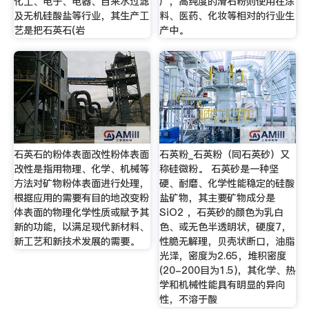
化工、电子、电器、自来水过滤
厂，高纯度的滑石粉则使用在涂
及无机硅酸盐等行业，其生产工
料、医药、化妆等相对的行业生
艺是把石英石(岩
产中。
石英石的粉体表面改性粉体表面
石英粉_石英粉（同石英砂）又
改性是指用物理、化学、机械等
称硅微粉。 石英砂是一种坚
方法对矿物粉体表面进行处理，
硬、耐磨、化学性能稳定的硅酸
根据应用的需要有目的地改变粉
盐矿物，其主要矿物成分是
体表面的物理化学性质或赋予其
SiO2 ，石英砂的颜色为乳白
新的功能，以满足现代新材料、
色、或无色半透明状，硬度7，
新工艺和新技术发展的需要。
性脆无解理，贝壳状断口，油脂
光泽，密度为2.65，堆积密度
(20-200目为1.5)，其化学、热
学和机械性能具有明显的异向
性，不溶于酸