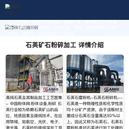
作为专业的 石英矿石粉碎加工 制造厂家，我们致力于为您量
身定制高价值的粉体加工系统方案。获取厂家直销报价及技术
支持，请拨打：+8618037793862
石英矿石粉碎加工 详情介绍
高纯石英及其制品加工工艺图集
石英石磨粉机-石英石粉碎机--
- 中国粉体网:粉体设备,粉碎 石
石英是一种物理性质和化学性质
英行业较为依赖石英矿山的品
均十分矿产资源，由于该板材主
位、地质因素及提纯技术。在应
要成分石英石含量高达93%以
用领域，如航空、光伏、电子、
上，因此又称为石英石。石英石
激光等，石英砂的提纯深加工显
磨粉机是对石英进行加工处理的