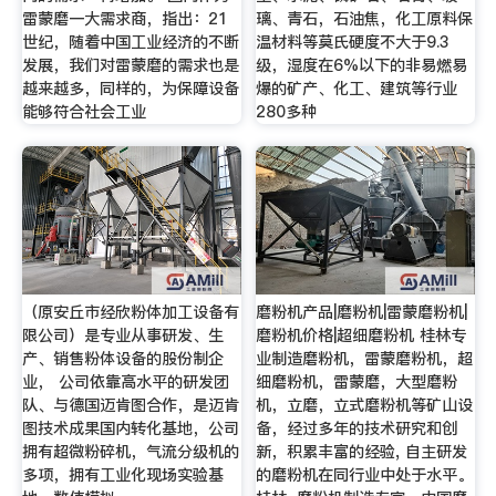
雷蒙磨一大需求商，指出：21
璃、青石，石油焦，化工原料保
世纪，随着中国工业经济的不断
温材料等莫氏硬度不大于9.3
发展，我们对雷蒙磨的需求也是
级，湿度在6%以下的非易燃易
越来越多，同样的，为保障设备
爆的矿产、化工、建筑等行业
能够符合社会工业
280多种
（原安丘市经欣粉体加工设备有
磨粉机产品|磨粉机|雷蒙磨粉机|
限公司）是专业从事研发、生
磨粉机价格|超细磨粉机 桂林专
产、销售粉体设备的股份制企
业制造磨粉机，雷蒙磨粉机，超
业， 公司依靠高水平的研发团
细磨粉机，雷蒙磨，大型磨粉
队、与德国迈肯图合作，是迈肯
机，立磨，立式磨粉机等矿山设
图技术成果国内转化基地，公司
备，经过多年的技术研究和创
拥有超微粉碎机，气流分级机的
新，积累丰富的经验, 自主研发
多项，拥有工业化现场实验基
的磨粉机在同行业中处于水平。