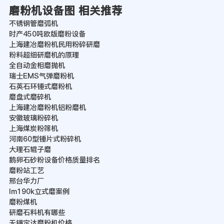
磨粉机设备图 相关推荐
不锈钢管磨弧机
时产450吨欧版磨粉设备
上海建冶磨粉机民用粉碎研磨
粉料超细研磨机的原理
全自动金相磨抛机
瑞士EMS气弹磨粉机
石英石环锤式磨粉机
磨盘式磨碎机
上海建冶磨粉机铝粉磨机
安徽玻璃粉碎机
上海煤炭粉筛机
河南60型锤片式粉碎机
大理石辊子磨
鹅卵石砂粉设备价格质量排名
磨粉站工艺
邢台华力厂
lm190k立式磨案例
磨粉煤机
研磨石料机有哪些
无锡定达磨粉机价格