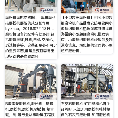
磨粉机磨辊结构图-上海粉磨科
【小型超细磨粉机】相关小型超
技磨粉机磨辊的成分和作用
细磨粉机产品批发安防展览网小
by:zhao，2016年7月13日 -
型超细磨粉机热搜词库频道提供
磨粉机设备的配件有很多的,包
海量的小型超细磨粉机批发供
括磨辊磨环,风机,电机,空压机,
应、小型超细磨粉机经销商及制
减速机等等。这些都是必不可少
造商信息，为您提供全面的小型
的重要东西,但是重要且容易出
超细磨粉机。
现错误的是磨辊磨环
R型雷蒙磨粉机,磨粉机，磨粉
石灰石磨粉机 矿用磨粉机哪个
机,磨粉机,磨粉机,锤破机,复合
品牌好 天津矿用磨粉机桂林提
破，制 是专业从事粉碎工程技
供的石灰石磨粉机 矿用磨粉机