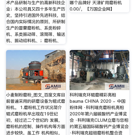
术产品研制与生产的高新科技企
哪个品牌好 天津矿用磨粉机
业；本公司具又四十多年生产历
0.00/，【万国企业网】
史，坚持引进国外先进科技，结
合国内实际情况的原则，所研制
生产的雷蒙磨粉机、系类粉碎
机、系类振动筛、滚筒筛、输送
机、振动给料机、；磨粉机、
小麦制粉磨粉_图文_百度文库目
科利瑞克环辊磨精彩亮相
前普遍采用的研磨设备为辊式磨
bauma CHINA 2020 - 中国
粉机。 1.磨粉机工作状况简介
粉体网 ·科利瑞克磨粉机亮相
辊式磨粉机早出现在19世纪
2020年第六届碳酸钙产业博览
初，经过近二个世纪的 发展，
会 ·科利瑞克CLUM立磨与您相
磨粉机的控制、操作机构等方面
约第五届国际碳酸钙产业博览会
进步较快，虽工作 机构相似，
·科利瑞克超细磨粉机整合资