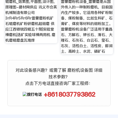
辊磨机_效果图,平面图,设计图,
雷蒙磨粉机设备_雷蒙磨是从国
原理图-建材网供应 巩义市合英
外传入的一种制粉磨机，目前国
机械制造有限公司
内生产较多。它适用各种矿粉制
3rR4Rr5Rr6Rr雷蒙磨粉机矿
备、煤粉制备，比如生料矿、石
石辊磨机矿粉研磨机超细磨 供
膏矿、煤炭等材料的细粉加工。
应江西银锐四辊五十筒|实验室
雷蒙磨粉机设备广泛适用于重晶
棒磨机|选矿实验球棒两用机 磨
石、方解石、钾长石、滑石、大
机磨辊磨盘瓦堆焊
理石、石灰石、白云石、莹石、
石灰、活性白土、活性炭、膨润
土、高岭土、水泥、磷矿石
对此设备感兴趣？或需了解 磨粉机设备图 详细
技术参数？
点击下方电话直接咨询厂家工程师：
+8618037793862