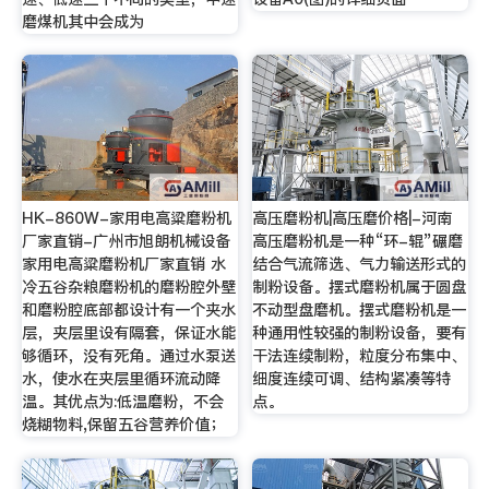
磨煤机其中会成为
HK-860W-家用电高粱磨粉机
高压磨粉机|高压磨价格|-河南
厂家直销-广州市旭朗机械设备
高压磨粉机是一种“环-辊”碾磨
家用电高粱磨粉机厂家直销 水
结合气流筛选、气力输送形式的
冷五谷杂粮磨粉机的磨粉腔外壁
制粉设备。摆式磨粉机属于圆盘
和磨粉腔底部都设计有一个夹水
不动型盘磨机。摆式磨粉机是一
层，夹层里设有隔套，保证水能
种通用性较强的制粉设备，要有
够循环，没有死角。通过水泵送
干法连续制粉，粒度分布集中、
水，使水在夹层里循环流动降
细度连续可调、结构紧凑等特
温。其优点为:低温磨粉，不会
点。
烧糊物料,保留五谷营养价值；