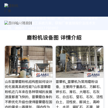
作为专业的 磨粉机设备图 制造厂家，我们致力于为您量身定
制高价值的粉体加工系统方案。获取厂家直销报价及技术支
持，请拨打：+8618037793862
磨粉机设备图 详情介绍
山东雷蒙磨粉机结构图如何设计
雷蒙机_雷蒙机为常用磨粉设
优化提高系统性能?山东雷蒙磨
备，主要用于重晶石、方解石、
粉机近几年来在各种领域的发展
钾长石、滑石、大理石、石灰
速度都是飞快的，雷蒙磨自身的
石、白云石、莹石、石灰、活性
不断优化升级也使得雷蒙磨在国
白土、活性炭、膨润土、高岭
内的需求一再增加。 国内作为
土、水泥、磷矿石、石膏、玻