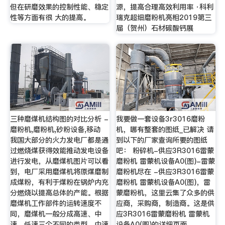
但在研磨效果的控制性能、稳定
源，提高合理高效利用率 ·科利
性等方面有很 大的提高。
瑞克超细磨粉机亮相2019第三
届（贺州）石材碳酸钙展
三种磨煤机结构图的对比分析 -
我要做一套设备3r3016磨粉
磨粉机,磨粉机,砂粉设备,移动
机，哪有整套的图纸_已解决 请
我国大部分的火力发电厂都是通
到以下的厂家查询所要的图纸
过燃烧煤获得效能推动发电设备
吧： 粉碎机-供应3R3016雷蒙
进行发电，从磨煤机图片可以看
磨粉机 雷蒙机设备A0(图)-雷蒙
到，电厂采用磨煤机将原煤磨制
磨粉机尽在 -供应3R3016雷蒙
成煤粉，有利于煤粉在锅炉内充
磨粉机 雷蒙机设备A0(图)，雷
分燃烧以提高总体的产能。根据
蒙磨粉机，这里云集了众多的供
磨煤机工作部件的运转速度不
应商，采购商，制造商。这是供
同，磨煤机一般分成高速、中
应3R3016雷蒙磨粉机 雷蒙机
速、低速三个不同的类型，中速
设备A0(图)的详细页面