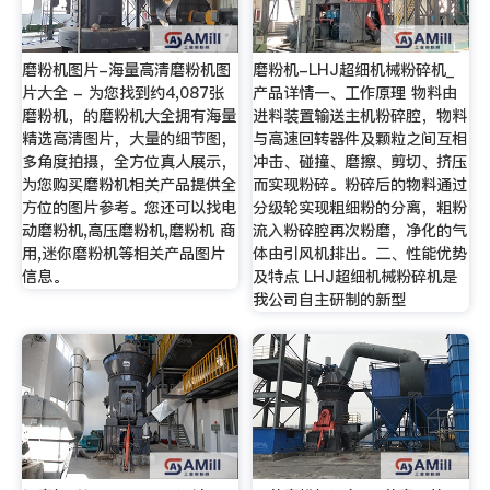
磨粉机图片-海量高清磨粉机图
磨粉机-LHJ超细机械粉碎机_
片大全 - 为您找到约4,087张
产品详情一、工作原理 物料由
磨粉机，的磨粉机大全拥有海量
进料装置输送主机粉碎腔，物料
精选高清图片，大量的细节图，
与高速回转器件及颗粒之间互相
多角度拍摄，全方位真人展示，
冲击、碰撞、磨擦、剪切、挤压
为您购买磨粉机相关产品提供全
而实现粉碎。粉碎后的物料通过
方位的图片参考。您还可以找电
分级轮实现粗细粉的分离，粗粉
动磨粉机,高压磨粉机,磨粉机 商
流入粉碎腔再次粉磨，净化的气
用,迷你磨粉机等相关产品图片
体由引风机排出。二、性能优势
信息。
及特点 LHJ超细机械粉碎机是
我公司自主研制的新型