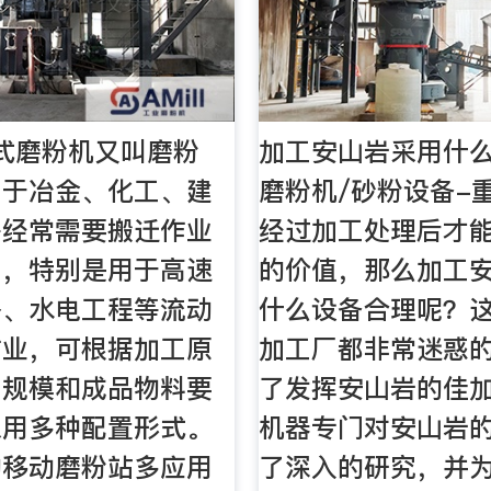
式磨粉机又叫磨粉
加工安山岩采用什么
用于冶金、化工、建
磨粉机/砂粉设备-
等经常需要搬迁作业
经过加工处理后才
工，特别是用于高速
的价值，那么加工
路、水电工程等流动
什么设备合理呢？
作业，可根据加工原
加工厂都非常迷惑
，规模和成品物料要
了发挥安山岩的佳
采用多种配置形式。
机器专门对安山岩
的移动磨粉站多应用
了深入的研究，并