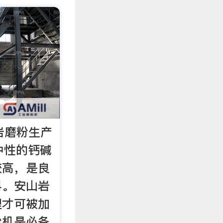
岩磨粉生产
中性的钙碱
较高，是良
料。安山岩
理才可被加
粉机是必备