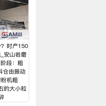
？时产150
_安山岩磨
、阶段：粗
料仓由振动
磨粉机粗
左右的大小粒
碎