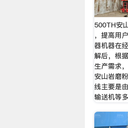
500TH
，提高用户
器机器在
解后，根
生产需求，
安山岩磨
线主要是
输送机等