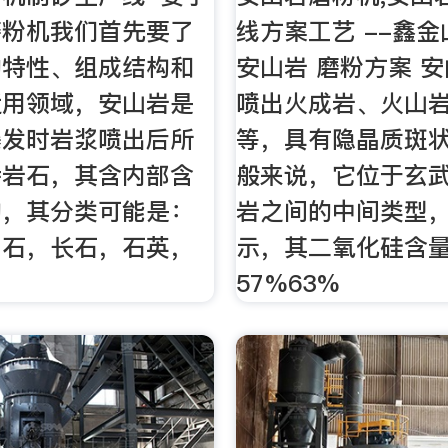
磨粉机我们首先要了
线方案工艺 --鑫
的特性、组成结构和
安山岩 磨粉方案 
适用领域，安山岩是
喷出火成岩、火山
爆发时岩浆喷出后所
等，具有隐晶质斑
特岩石，其含内部含
般来说，它位于玄
构，其分类可能是：
岩之间的中间类型
闪石，长石，石英，
示，其二氧化硅含
57%63%