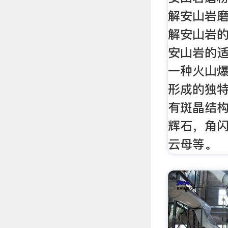
解安山岩
解安山岩
安山岩的
一种火山
形成的独
有斑晶结
辉石，角
云母等。