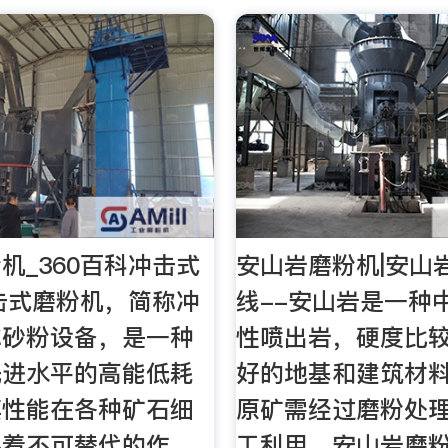
机_360百科冲击式
安山岩磨粉机|安山
击式磨粉机，简称冲
线--安山岩是一种
称砂粉设备，是一种
性喷出岩，硬度比
先进水平的高能低耗
好的地基和建筑材
其性能在各种矿石细
原矿需经过磨粉处
起着不可替代的作
工利用，安山岩磨