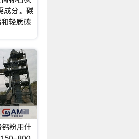
要成分。碳
钙和轻质碳
碳酸钙粉用什
50-800