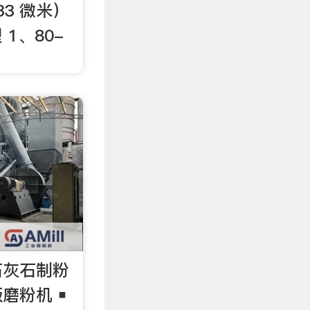
-33 微米）
1、80-
石灰石制粉
磨粉机 ￭