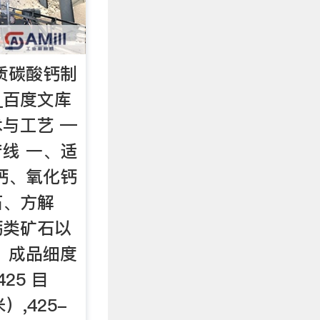
重质碳酸钙制
_百度文库
与工艺 —
线 一、适
钙、氧化钙
石、方解
钙类矿石以
、成品细度
425 目
）,425-