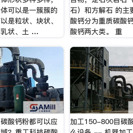
合体可以是一簇簇的
石）和方解石 的主
可以是粒状、块状、
酸钙分为重质碳酸
乳状、土 …
酸钙两大类。 重
的碳酸钙粉都可以应
加工150-800目
域?_重工科技碳酸
么设备 -- 机器加工1