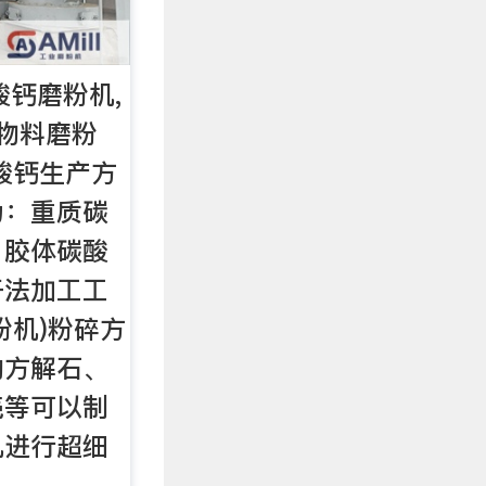
酸钙磨粉机,
物料磨粉
酸钙生产方
为：重质碳
、胶体碳酸
干法加工工
粉机)粉碎方
的方解石、
壳等可以制
机进行超细