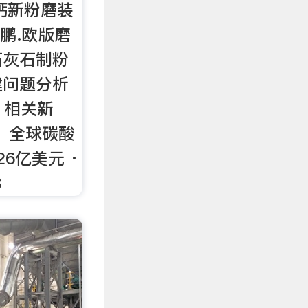
钙新粉磨装
鹏.欧版磨
石灰石制粉
键问题分析
2 相关新
年，全球碳酸
6亿美元 ·
8