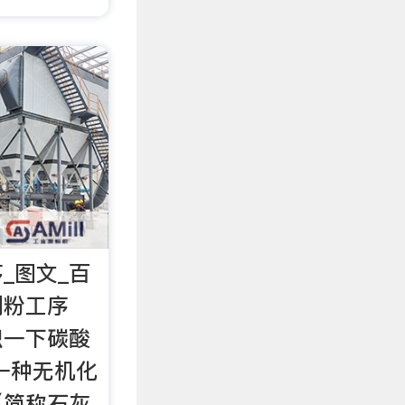
_图文_百
制粉工序
识一下碳酸
一种无机化
（简称石灰