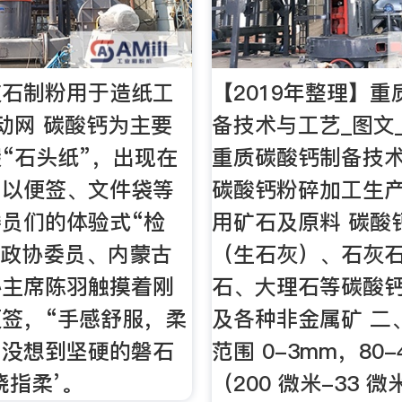
灰石制粉用于造纸工
【2019年整理】
动网 碳酸钙为主要
备技术与工艺_图文
“石头纸”，出现在
重质碳酸钙制备技术
，以便签、文件袋等
碳酸钙粉碎加工生产
员们的体验式“检
用矿石及原料 碳酸
国政协委员、内蒙古
（生石灰）、石灰
协主席陈羽触摸着刚
石、大理石等碳酸
签，“手感舒服，柔
及各种非金属矿 二
，没想到坚硬的磐石
范围 0-3mm，80-
绕指柔’。
（200 微米-33 微米