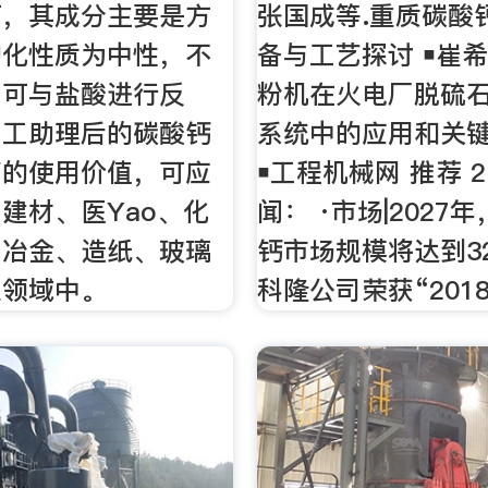
石，其成分主要是方
张国成等.重质碳酸
物化性质为中性，不
备与工艺探讨 ￭崔希
，可与盐酸进行反
粉机在火电厂脱硫
加工助理后的碳酸钙
系统中的应用和关
高的使用价值，可应
￭工程机械网 推荐 
建材、医Yao、化
闻： ·市场|2027
、冶金、造纸、玻璃
钙市场规模将达到32
业领域中。
科隆公司荣获“201