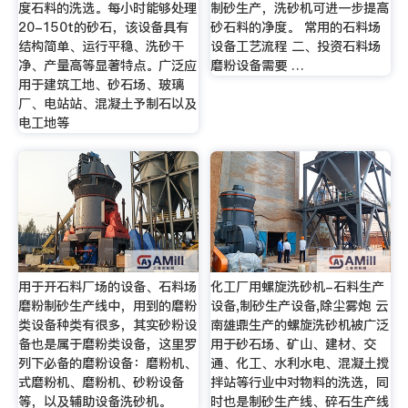
度石料的洗选。每小时能够处理
制砂生产，洗砂机可进一步提高
20-150t的砂石，该设备具有
砂石料的净度。 常用的石料场
结构简单、运行平稳、洗砂干
设备工艺流程 二、投资石料场
净、产量高等显著特点。广泛应
磨粉设备需要 …
用于建筑工地、砂石场、玻璃
厂、电站站、混凝土予制石以及
电工地等
用于开石料厂场的设备、石料场
化工厂用螺旋洗砂机-石料生产
磨粉制砂生产线中，用到的磨粉
设备,制砂生产设备,除尘雾炮 云
类设备种类有很多，其实砂粉设
南雄鼎生产的螺旋洗砂机被广泛
备也是属于磨粉类设备，这里罗
用于砂石场、矿山、建材、交
列下必备的磨粉设备：磨粉机、
通、化工、水利水电、混凝土搅
式磨粉机、磨粉机、砂粉设备
拌站等行业中对物料的洗选，同
等，以及辅助设备洗砂机。
时也是制砂生产线、碎石生产线