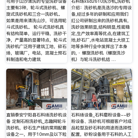
可用于山沙清洗的专业洗砂设备
石料场xsd2610洗沙机,洗砂机
主要有3种，轮斗式洗砂机、螺
介绍：洗砂机是洗选沙的专用设
旋式洗砂机和三合一洗砂机。
备,经过多年的研制和应用我们
如果是用来清洗山沙，可选用轮
红公司研制出来的洗砂机具有,
斗式洗砂机。 轮斗式洗砂机具
洗砂效果明显,结构明显,性能稳
有结构简单，运行平稳，洗砂干
定,生产效率高等优点,在建筑工
净，产量高的显著特点，轮斗式
地,砂石厂,水电站混凝土大坝工
洗砂机广泛用于建筑工地，碎石
地等多种行业中发挥出了本身
场，玻璃厂，电站，混凝土预石
的, · 螺旋洗砂机（螺旋洗沙
料制造和电力建筑
机）与轮斗洗砂机结 …
直销泰安宁阳县石料场洗砂机设
石料场设备_石料磨粉设备--砂
备 定制石粉洗砂机_志趣网轮斗
粉设备、洗砂机可根据客户对成
洗砂机，砂石生产线的常用配套
品粒型及砂石料的用途而选择性
设备之一，用于10mm及以下粒
配置，砂粉设备用于石料的人工