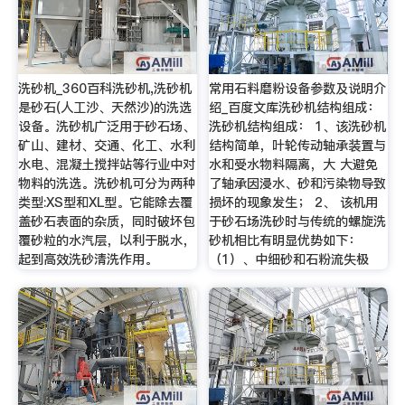
洗砂机_360百科洗砂机,洗砂机
常用石料磨粉设备参数及说明介
是砂石(人工沙、天然沙)的洗选
绍_百度文库洗砂机结构组成：
设备。洗砂机广泛用于砂石场、
洗砂机结构组成： 1、该洗砂机
矿山、建材、交通、化工、水利
结构简单，叶轮传动轴承装置与
水电、混凝土搅拌站等行业中对
水和受水物料隔离，大 大避免
物料的洗选。洗砂机可分为两种
了轴承因浸水、砂和污染物导致
类型:XS型和XL型。它能除去覆
损坏的现象发生； 2、 该机用
盖砂石表面的杂质，同时破坏包
于砂石场洗砂时与传统的螺旋洗
覆砂粒的水汽层，以利于脱水，
砂机相比有明显优势如下：
起到高效洗砂清洗作用。
（1）、中细砂和石粉流失极