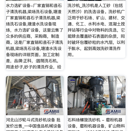
水力选矿设备-厂家直销和县石
洗沙机_洗沙机是人工砂（包括
子清洗机器,梁场洗石设备,塘渣
天然沙）的洗选设备。洗砂机广
厂家直销和县石子清洗机器,梁
泛用于砂石场、矿山、建材、交
场洗石设备,塘渣水洗设备现
通、化工、水利水电、混凝土搅
场，水力选矿设备，这里云集了
拌站等行业中对物料的洗选，它
众多的供应商，采购商，制造
能除去覆盖砂石表面的杂质，同
商。这是厂家直销和县石子清洗
时破坏包覆砂粒的水汽层，以利
机器,梁场洗石设备,塘渣水洗设
于脱水，起到高效洗砂清洗作
备现场的详细页面。加工定制:
用。
是，品牌:正科，:圆筒洗石机，
用途:砂子,砂子的清洗作业，给
河北山沙轮斗式洗砂机设备 批
石料场螺旋洗砂机 - 磨粉机器
发价出售_—中国食品机械设备
设备，磨粉机器设备，矿山物料