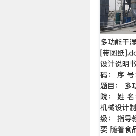
多功能干
[带图纸].
设计说明书[
码： 序 号
题目： 多
院： 姓 名
机械设计制
级： 指导教
要 随着食