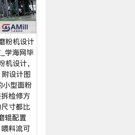
磨粉机设计
文_学海网毕
粉机设计，
字，附设计图
的小型面粉
装拆检修方
的尺寸都比
°磨辊配置
；喂料流可