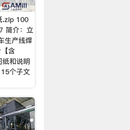
ip 100
67 简介：立
汽车生产线焊
计【含
D图纸和说明
币 15个子文