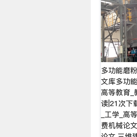
多功能磨粉
文库多功能
高等教育_
读|21次
_工学_高
费机械论文
论文,三维建