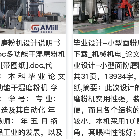
湿磨粉机设计说明书
毕业设计-小型面粉
doc多功能干湿磨粉机
下载_机械机电_论
带图纸].doc,代
业设计-小型面粉磨
： 本 科 毕 业 论 文
共31页，13934
功能干湿磨粉机 学
纸,摘要：此次设计
： 学 号： 专 业：
磨粉机实用性强，
造及其自动化 年
便，而且各个结构
师： 年 五 月 摘
较小。本机采用10
品工业的发展，以及
角，其喂料性能好