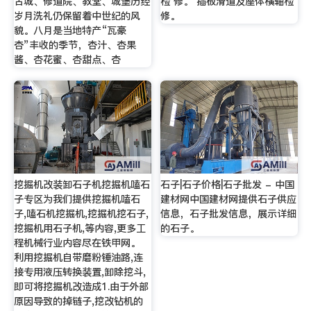
古城、修道院、教堂、城堡历经
检 修。 插板滑道及座体横轴检
岁月洗礼仍保留着中世纪的风
修。
貌。八月是当地特产“瓦豪
杏”丰收的季节，杏汁、杏果
酱、杏花蜜、杏甜点、杏
挖掘机改装卸石子机挖掘机嗑石
石子|石子价格|石子批发 - 中国
子专区为我们提供挖掘机嗑石
建材网中国建材网提供石子供应
子,嗑石机挖掘机,挖掘机挖石子,
信息，石子批发信息，展示详细
挖掘机用石子机,等内容,更多工
的石子。
程机械行业内容尽在铁甲网。
利用挖掘机自带磨粉锤油路,连
接专用液压转换装置,卸除挖斗,
即可将挖掘机改造成1.由于外部
原因导致的掉链子,挖改钻机的