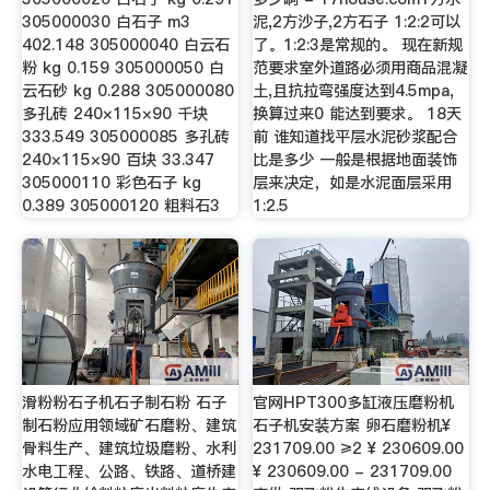
305000030 白石子 m3
泥,2方沙子,2方石子 1:2:2可以
402.148 305000040 白云石
了。1:2:3是常规的。 现在新规
粉 kg 0.159 305000050 白
范要求室外道路必须用商品混凝
云石砂 kg 0.288 305000080
土,且抗拉弯强度达到4.5mpa,
多孔砖 240×115×90 千块
换算过来0 能达到要求。 18天
333.549 305000085 多孔砖
前 谁知道找平层水泥砂浆配合
240×115×90 百块 33.347
比是多少 一般是根据地面装饰
305000110 彩色石子 kg
层来决定，如是水泥面层采用
0.389 305000120 粗料石3
1:2.5
滑粉粉石子机石子制石粉 石子
官网HPT300多缸液压磨粉机
制石粉应用领域矿石磨粉、建筑
石子机安装方案 卵石磨粉机¥
骨料生产、建筑垃圾磨粉、水利
231709.00 ≥2 ¥ 230609.00
水电工程、公路、铁路、道桥建
¥ 230609.00 - 231709.00