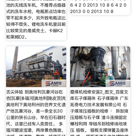
池的无线洗车机，不推荐点烟器
6 4 2 0 2013 10 8 6 4 2 0
式的洗车水枪，电瓶那点功率也
2013 0 0 2013 10 8
带不起来多少，另外毁电瓶这比
较得不偿失。锂电洗车机里目前
比较常见的是威克士，卡赫K2
和莱姆D2。
舌尖体验 到奥地利瓦豪河谷吃
磨煤机检修安装2_图文_百度文
杏|瓦豪|多瑙河|奥地利|施皮茨|克
库石子煤箱体 石子煤箱体 广东
奥地利下奥地利州的世界文化遗
拓奇电力技术发展有限公司 石
产地瓦豪河谷，是一条全长30
子煤液压插板的检修 ： 拆卸液
公里的狭长山谷，早在旧石器时
压插板与石子煤 渣斗连接固定
代，这里已经有人类居住。 多
螺栓利用 导链吊到检修场地液
瑙河碧波澄澈，两岸景色旖旎，
压 插板。 插板支撑弹簧及座体