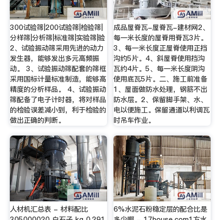
300试验筛|200试验筛|检验筛|
成品屋脊瓦-屋脊瓦-建材网2、
分样筛|分析筛|标准筛|实验筛|验
每一米长度的屋脊用脊瓦3片。
2、试验振动筛采用先进的动力
3、每一米长度正屋脊使用正挡
发生器，能够发出多元高频振
沟约5片。4、斜屋脊使用挡沟
动。 3、试验振动筛配套的筛框
瓦约4片。5、每一米长度阴沟
采用国标计量标准制造，能够高
使用底瓦5片。二、施工前准备
精度的分析样品。 4、试验振动
1、屋面做防水处理，钢筋不出
筛配备了电子计时器，将对样品
防水层。2、保留脚手架、水、
的检验误差减小到，利于检验的
电以便施工。保留通道以利调瓦
做出正确的判断。
时吊车作业。
人材机汇总表 - 材料配比
6%水泥石粉稳定层的配合比是
305000020 白石子 kg 0.291
多少啊 - 17house.com1方水