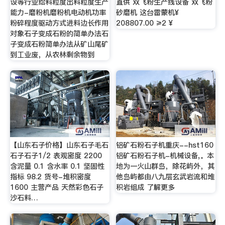
设等行业给料粒度出料粒度生产
直供 双飞粉生产线设备 双飞粉
能力-磨粉机磨粉机电动机功率
砂磨机 这台雷蒙机¥
粉碎程度驱动方式进料边长作用
208807.00 ≥2 ¥
对象石子变成石粉的简单办法石
子变成石粉简单办法从矿山尾矿
到工业废，从农林剩余物到
【山东石子价格】山东石子毛石
铝矿石粉石子机重庆--hst160
石子石子1/2 表观密度 2200
铝矿石粉石子机-机械设备,。本
含泥量 0.1 含水率 0.1 坚固性
地为一火山群岛，除花屿外，其
指标 98.2 货号-堆积密度
他岛屿都由八九层玄武岩流和堆
1600 主营产品 天然彩色石子
积岩组成 了解更多
沙石料…