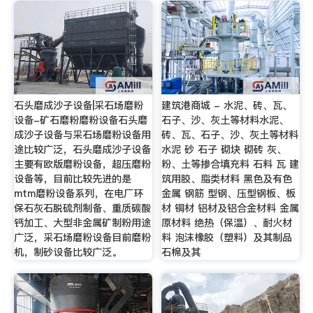
石头磨成沙子设备|采石场磨粉
建筑港商城 - 水泥、砖、瓦、
设备-矿石磨粉磨粉设备石头磨
石子、沙、灰土等材料水泥、
成沙子设备与采石场磨粉设备用
砖、瓦、石子、沙、灰土等材料
途比较广泛，石头磨成沙子设备
水泥 砂 石子 砌块 砌砖 灰、
主要有欧版磨粉设备，超压磨粉
粉、土等掺合填充料 石料 瓦 建
设备等，目前比较先进的是
筑用胶、脂类材料 黑色及有色
mtm磨粉设备系列，在电厂环
金属 钢筋 型钢、压型钢板、板
保石灰石脱硫剂制备、重质碳酸
材 铜材 铝材及铝合金材料 金属
钙加工、大型非金属矿制粉用途
原材料 绝热（保温）、耐火材
广泛，采石场磨粉设备目前磨粉
料 泡沫橡胶（塑料）及其制品
机，制砂设备比较广泛。
石棉及其