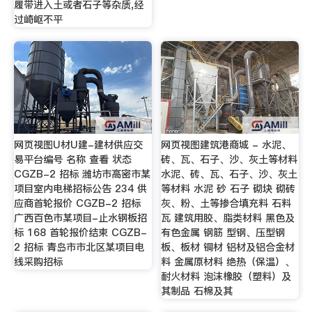
履带进入土或者石子等杂质,经
过崎岖不平
网页视图U材U建-建材供应交
网页视图建筑港商城 - 水泥、
易平台编号 名称 查看 状态
砖、瓦、石子、沙、灰土等材料
CGZB-2 招标 潍坊市高密市某
水泥、砖、瓦、石子、沙、灰土
项目室内电梯招标公告 234 供
等材料 水泥 砂 石子 砌块 砌砖
应商首轮报价 CGZB-2 招标
灰、粉、土等掺合填充料 石料
广西百色市某项目-止水钢板招
瓦 建筑用胶、脂类材料 黑色及
标 168 首轮报价结束 CGZB-
有色金属 钢筋 型钢、压型钢
2 招标 青岛市市北区某项目电
板、板材 铜材 铝材及铝合金材
线采购招标
料 金属原材料 绝热（保温）、
耐火材料 泡沫橡胶（塑料）及
其制品 石棉及其