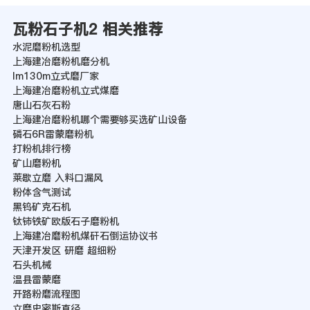
瓦粉石子机2 相关推荐
水泥磨粉机选型
上海建冶磨粉机磨分机
lm130m立式磨厂家
上海建冶磨粉机立式煤磨
唐山石灰石粉
上海建冶磨粉机哪个需要够买选矿山设备
磷石6R雷蒙磨粉机
打粉机排行榜
矿山磨粉机
莱歇立磨 入料口漏风
粉体含气测试
黑钨矿克石机
钛铈铁矿欧版石子磨粉机
上海建冶磨粉机煤矸石倒运协议书
天津开发区 研磨 超细粉
石头机械
温县雷蒙磨
开路粉磨流程图
立磨史密斯直径