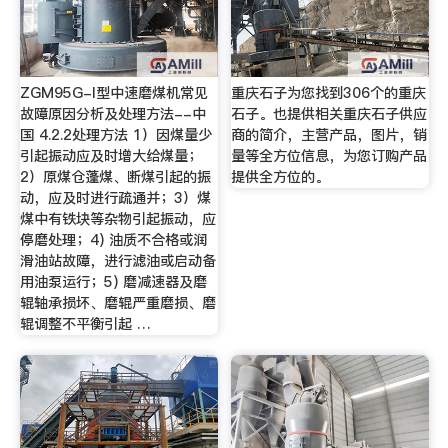
ZGM95G-I型中速磨煤机常见
重庆石子为您找到306个的重庆
故障原因分析及处理方法--中
石子。也提供相关重庆石子供应
国 4.2.2处理方法 1）因煤量少
商的简介，主营产品，图片，销
引起振动应及时增大给煤量；
量等全方位信息，为您订购产品
2）原煤仓蓬煤、断煤引起的振
提供全方位的。
动，应及时进行疏通并；3）煤
煤中有铁块等杂物引起振动，应
停磨处理；4) 油质不合格或润
滑油站故障，进行滤油或启动备
用油泵运行；5) 磨减速器及磨
辊轴承损坏、磨辊严重磨损、磨
辊调整不平衡引起 …