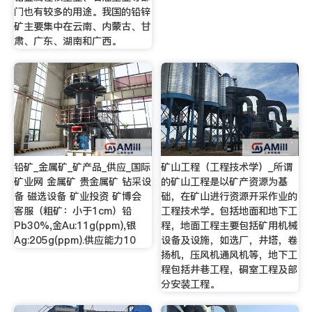
门也有较多的用途。我国的铅锌
矿主要集中在云南、内蒙古、甘
肃、广东、湖南和广西。
铅矿_金属矿_矿产品_供应_国际
矿山工程（工程技术学）_所谓
矿业网 金属矿 贵金属矿 钻采设
的矿山工程是以矿产资源为基
备 磁选设备 矿业投资 矿博会
础，在矿山进行资源开采作业的
客服（粗矿：小于1cm）铅
工程技术学。包括地面和地下工
Pb30%,金Au:11g(ppm),银
程，地面工程主要包括矿用机械
Ag:205g(ppm).供应能力10
设备及设施，如选厂，井塔，卷
扬机，压风机通风机等，地下工
程包括井巷工程，硐室工程及部
分安装工程。