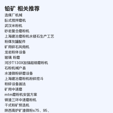
铅矿 相关推荐
选煤厂机械
臥式搅拌磨机
武汉米粉机
砂岩复合磨粉机
上海建冶磨粉机水镁石生产工艺
粉煤灰罐配件
矿用碎石风炮机
龙岩粉体设备
玻璃 粉磨
河沙T130X加强超细磨粉机
石粉机械户县
水渣微粉研磨设备
上海建冶磨粉机粉碎挖斗
粉碎设备画法
矿用中速磨
mtm磨粉机安装方案
钢渣三环中速磨粉机
干式粉矿预选机
陕西高炉矿渣微粉s75、95、