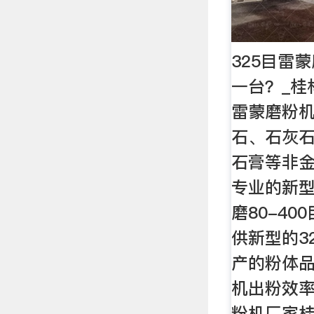
325目雷
一台？_桂
雷蒙磨粉机
石、石灰
石膏等非
专业的新
磨80-40
供新型的3
产的粉体
机出粉效
粉机厂家