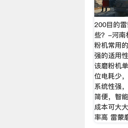
200目的
些？-河南
粉机常用
强的适用性
该磨粉机
位电耗少
系统性强
简便，智
成本可大大
率高 雷蒙