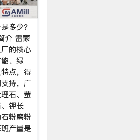
量是多少？
简介 雷蒙
工厂的核心
节能、绿
良特点，得
和支持，广
大理石、萤
石、钾长
的石粉磨粉
每班产量是