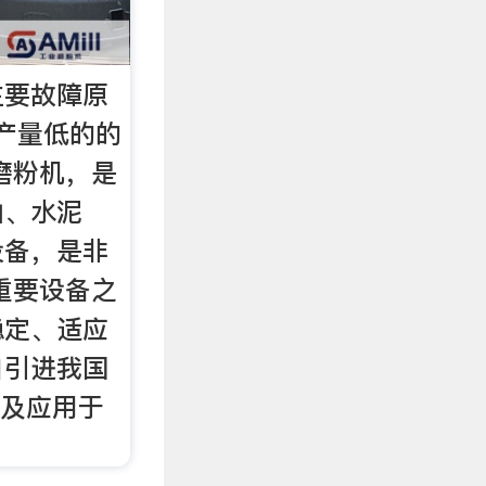
主要故障原
产量低的的
磨粉机，是
山、水泥
设备，是非
重要设备之
稳定、适应
自引进我国
普及应用于
。