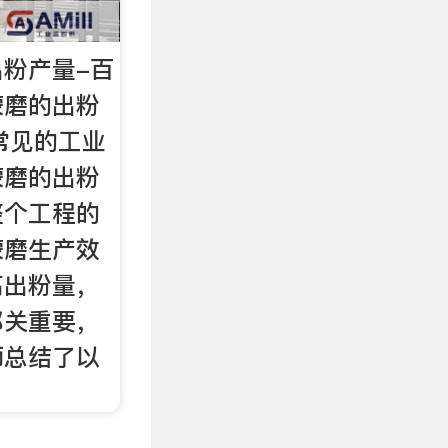
粉产量-百
蒙磨的出粉
常见的工业
蒙磨的出粉
整个工程的
蒙磨生产效
高出粉量，
都关重要，
师总结了以
。