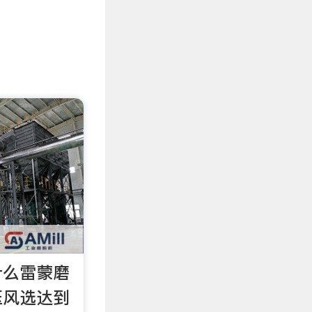
什么雷蒙磨
压风选达到