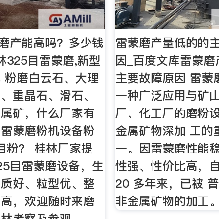
蒙磨产能高吗？多少钱
雷蒙磨产量低的的
林325目雷蒙磨,新型
因_百度文库雷蒙磨
 粉磨白云石、大理
主要故障原因 雷蒙
石、重晶石、滑石、
一种广泛应用与矿
金属矿，什么厂家有
厂、化工厂的磨粉
型雷蒙磨粉机设备粉
金属矿物深加 工的
0目粉？ 桂林厂家提
一。因雷蒙磨性能
25目雷蒙磨设备，生
性强、性价比高，
品质好、粒型优、整
20 多年来，已被 
率高，欢迎随时来磨
非金属矿物的加工
桂林考察及参观。