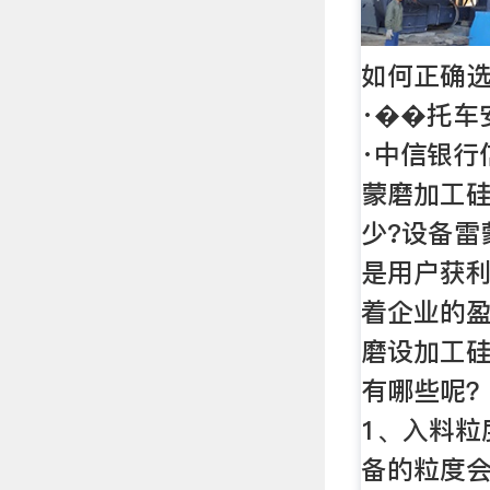
如何正确选
·��托车
·中信银行
蒙磨加工硅
少?设备雷
是用户获
着企业的
磨设加工
有哪些呢
1、入料粒
备的粒度