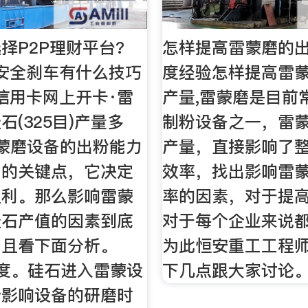
择P2P理财平台?
怎样提高雷蒙磨的出
安全刹车有什么技巧
度经验怎样提高雷
信用卡网上开卡·雷
产量,雷蒙磨是目前
石(325目)产量多
制粉设备之一，雷
蒙磨设备的出粉能力
产量，直接影响了
利的关键点，它决定
效率，找出影响雷
盈利。那么影响雷蒙
率的因素，对于提
硅石产值的因素到底
对于每个企业来说
？且看下面分析。
为此恒安重工工程
度。硅石进入雷蒙设
下几点跟大家讨论
会影响设备的研磨时