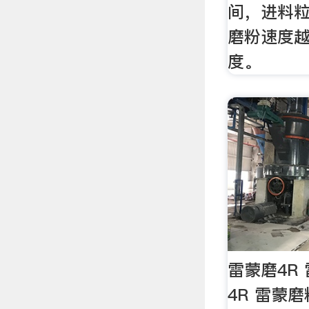
间，进料
磨粉速度越
度。
雷蒙磨4R
4R 雷蒙磨