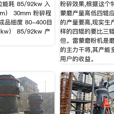
能耗 85/92kw 入
粉碎效果,根据这个
m） 30mm 粉碎程
蒙磨产量高低四辊
成品细度 80-400目
的产量要高,现实生
w） 85/92kw 产
样的四辊的要比三
但。雷蒙磨粉机是
的主力干将,其产能
用户的收益。