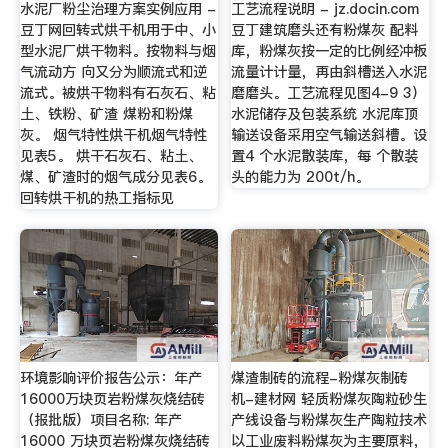
水泥厂粉尘治理方案实例应用 -
工艺流程说明 - jz.docin.com
豆丁网回转式烘干机用于中、小
豆丁建筑磨头还有粉煤灰 配料
型水泥厂烘干物料。按物料与烟
库，粉煤灰按一定的比例经冲板
气流动方 向又分为顺流式和逆
流量计计量，再由斜槽送入水泥
流式。被烘干物料有石灰石、粘
磨磨头。工艺流程见图4-9 3）
土、铁粉、矿渣 煤粉和粉煤
水泥储存及包装系统 水泥库顶
灰。 烟气特性烘干机烟气特性
输送设备采用空气输送斜槽。设
见表5。 烘干石灰石、粘土、
置4 个水泥散装库，每 个散装
煤、矿渣时的烟气成分见表6。
头的能力为 200t/h。
回转烘干机的热工指标见
环境影响评价报告公示：年产
煤渣制砖的流程-粉煤灰制砖
16000万块页岩粉煤灰烧结砖
机-建材网 轻质粉煤灰陶粒砂生
（报批版）项目名称: 年产
产线设备与粉煤灰生产陶粒技术
16000 万块页岩粉煤灰烧结砖
以工业废料粉煤灰为主要原料，