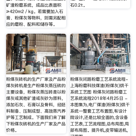
矿渣粉磨系统，成品比表面积
石0.2t。
≥420m2／kg。若需要加入石
膏、粉煤灰等物料，则需另配相
应的磨粉、配料和储存等。
粉煤灰砖机的生产厂家及产品粉
粉煤灰闭路粉磨工艺系统流程-
煤灰砖机是生产粉煤灰蒸压砖的
上海粉磨科技煤渣(粉煤灰)烘干
主要设备，粉煤灰蒸压砖是以粉
系统工艺图 粉煤灰闭路粉磨工
煤灰或其他矿渣或灰砂为原料，
艺系统流程2018年4月25日 -
添加石灰、石膏以及骨料，经胚
本图集为,电厂煤渣(粉煤灰)烘干
料制备、压制成型、高效蒸汽养
系统一整套工艺布置图,有设计
护等工艺制成。下面我们来了解
院设计,还是比较全面的,含设备
下粉煤灰砖机的生产厂家及产品
工艺表,工艺流程图,总布局图,局
价格。
部布局图。提升机,皮带输送机,