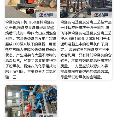
粉煤灰烘干机_360百科粉煤灰
粉煤灰电选脱炭分离工艺技术是
烘干机,粉煤灰是煤粉经高温燃
一种适应粉煤灰干收干排的 腾
烧后形成的一种似火山灰质混合
飞环保粉煤灰电选脱炭分离工艺
材料。它是燃烧煤的发电厂将煤
技术 GB1596-2005对用于水
磨成100微米以下的煤粉，用预
泥和混凝土中的粉煤灰作了规
热空气喷入炉膛经燃烧形成悬浮
定。 高含碳量的粉煤灰不利于
状态，产生混杂有大量不燃物的
综合利用，只有降低粉煤灰的含
高温烟气，经集尘装置捕集得到
碳量，才能有效地提高粉煤灰的
了粉煤灰。粉煤灰的化学组成与
质量。一方面应该从源头入手，
粘土质相似，主要成分为二氧化
提高煤粉在锅炉内的燃烧效率，
硅、三
尽量降低粉煤灰的含碳量。