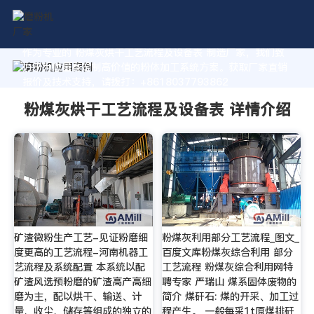
作为专业的 粉煤灰烘干工艺流程及设备表 制造厂家，我们致
力于为您量身定制高价值的粉体加工系统方案。获取厂家直销
报价及技术支持，请拨打：+8618037793862
粉煤灰烘干工艺流程及设备表 详情介绍
矿渣微粉生产工艺-见证粉磨细
粉煤灰利用部分工艺流程_图文_
度更高的工艺流程-河南机器工
百度文库粉煤灰综合利用 部分
艺流程及系统配置 本系统以配
工艺流程 粉煤灰综合利用网特
矿渣风选预粉磨的矿渣高产高细
聘专家 严瑞山 煤系固体废物的
磨为主，配以烘干、输送、计
简介 煤矸石: 煤的开采、加工过
量、收尘、储存等组成的独立的
程产生。 一般每采1t原煤排矸