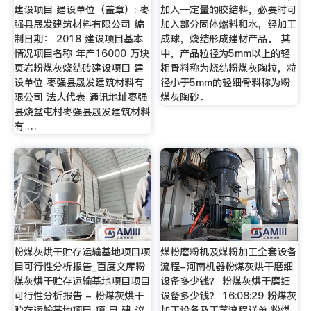
建设项目 建设单位（盖章）: 枣
加入一定量的胶结料，必要时可
强县晟发建筑材料有限公司 编
加入部分固体燃料和水，经加工
制日期： 2018 建设项目基本
成球，烧结形成建材产品。 其
情况项目名称 年产16000 万块
中，产品粒径为5mm以上的轻
页岩粉煤灰烧结砖建设项目 建
粗骨料称为烧结粉煤灰陶粒，粒
设单位 枣强县晟发建筑材料有
径小于5mm的轻细骨料称为粉
限公司 法人代表 通讯地址枣强
煤灰陶砂。
县烧盆屯村枣强县晟发建筑材料
有 …
粉煤灰烘干贮存运输基地项目项
煤粉磨粉机及煤粉加工全套设备
目可行性分析报告_百度文库粉
流程-河南机器粉煤灰烘干磨细
煤灰烘干贮存运输基地项目项目
设备多少钱？ 粉煤灰烘干磨细
可行性分析报告 - 粉煤灰烘干
设备多少钱？ 16:08:29 粉煤灰
贮存运输基地项目 项 目 建 议
加工设备及工艺流程详单 粉煤