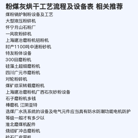
粉煤灰烘干工艺流程及设备表 相关推荐
煤粉锅炉制粉设备及工艺
大型液压粉碎机
怀宁月山石粉厂
一风吹粉碎机
上海建冶磨粉机铝粉机
时产1100吨中速粉砂机
特友粉体设备
300目磨粉机
硅藻土超细磨粉机
四川广元市磨粉机
对轮粉碎机
煤矿综采转载磨粉机
上海建冶磨粉机广西石灰砂粉设备
石子磨粉机多钱
棒磨机 江阴亚特
选煤厂水洗系统的设备及电气元件应当具有防水防潮功能电机防护
等级一般才有多少以
淮北磨煤机配件
烧结矿冲击磨粉机
砂石厂皮带机