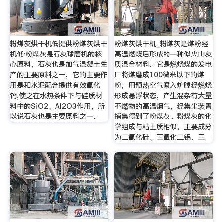
粉煤灰烘干机低提供粉煤灰烘干
粉煤灰烘干机_粉煤灰是煤粉经
机低:粉煤灰是石灰球磨机的核
高温燃烧后形成的一种似火山灰
心原料，石灰也是加气混凝土生
质混合材料。它是燃烧煤的发电
产的主要原料之一，它的主要作
厂将煤磨成100微米以下的煤
用是和水泥配合提供有效氧化
粉，用预热空气喷入炉膛经燃烧
钙,使之在水热条件下与硅质材
形成悬浮状态，产生混杂有大量
料中的SiO2、Al2O3作用，所
不燃物的高温烟气，经集尘装置
以说石灰也是主要原料之一。
捕集得到了粉煤灰。粉煤灰的化
学组成与粘土质相似，主要成分
为二氧化硅、三氧化二铝、三