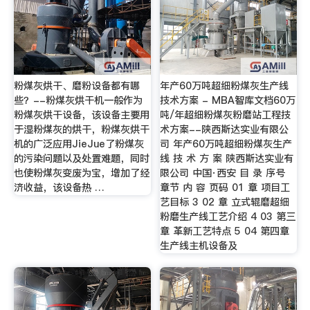
粉煤灰烘干、磨粉设备都有哪
年产60万吨超细粉煤灰生产线
些？--粉煤灰烘干机一般作为
技术方案 - MBA智库文档60万
粉煤灰烘干设备，该设备主要用
吨/年超细粉煤灰粉磨站工程技
于湿粉煤灰的烘干，粉煤灰烘干
术方案--陕西斯达实业有限公
机的广泛应用JieJue了粉煤灰
司 年产60万吨超细粉煤灰生产
的污染问题以及处置难题，同时
线 技 术 方 案 陕西斯达实业有
也使粉煤灰变废为宝，增加了经
限公司 中国·西安 目 录 序号
济收益，该设备热 …
章节 内 容 页码 01 章 项目工
艺目标 3 02 章 立式辊磨超细
粉磨生产线工艺介绍 4 03 第三
章 革新工艺特点 5 04 第四章
生产线主机设备及