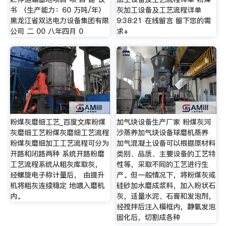
书 （生产能力：60 万吨/年）
灰加工设备及工艺流程详单
黑龙江省双达电力设备集团有限
9:38:21 在线留言 留下您的需
公司 二 00 八年四月 0
求+
粉煤灰磨细工艺_百度文库粉煤
加气块设备生产厂家 粉煤灰河
灰磨细工艺粉煤灰磨细工艺流程
沙蒸养加气块设备球磨机蒸养
粉煤灰磨细加工工艺流程可分为
加气混凝土设备可以根据原材料
开路和闭路两种 系统开路粉磨
类别、品质、主要设备的工艺特
工艺流程系统从粗灰库取灰，
性等，采取不同的工艺进行生
经螺旋电子称计量后， 由提升
产。但一般情况下，将粉煤灰或
机将粗灰连续稳定 地喂入磨机
硅砂加水磨成浆料，加入粉状石
内。
灰，适量水泥、石膏和发泡剂，
经搅拌后注入模框内，静氧发泡
固化后，切割成各种