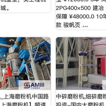
商城。
2PG400×500 建
保障 ¥48000.0 1
款 骏帆页 …
_上海磨粉机中国路
中碎磨粉机,细碎磨
【上海磨粉机】频道
投资-国内大磨粉机