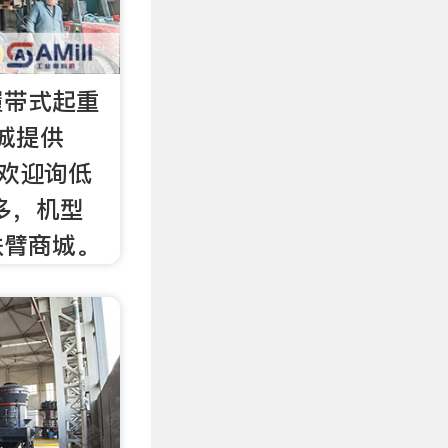
履带式起重
城提供
[欢迎询低
多，机型
铁臂商城。