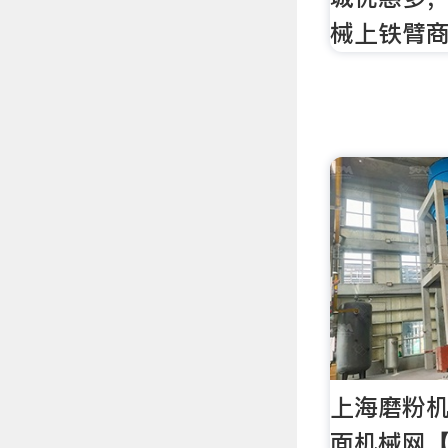
械上铁臂
上海磨粉机
面机械网