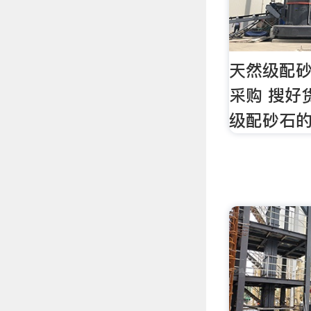
天然级配砂
采购 搜好
级配砂石