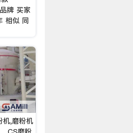
冶 品牌 买家
0年 相似 同
粉机,磨粉机
 ，CS磨粉