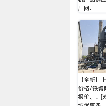
厂网.
【全新】
价格/铁臂
报价、。[
城优惠多