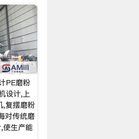
设计PE磨粉
机设计,上
机,复摆磨粉
鑫海对传统磨
,使生产能