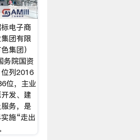
招标电子商
业集团有限
有色集团）
是国务院国资
位列2016
386位，主业
源开发、建
及服务，是
实施“走出
。