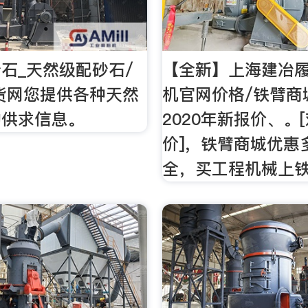
石_天然级配砂石/
【全新】上海建冶
货网您提供各种天然
机官网价格/铁臂商
的供求信息。
2020年新报价、。
价]，铁臂商城优惠
全，买工程机械上