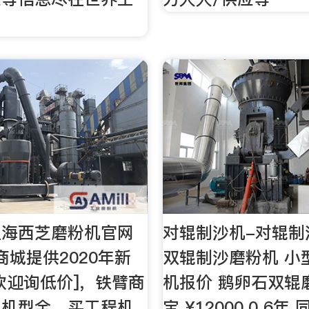
上海西芝磨粉机官网
对辊制沙机-对辊制
商城提供2020年新
双辊制沙磨粉机 小
欢迎询低价]，铁臂商
机报价 鹅卵石双辊
，机型全，买工程机
宝 ¥12000.0 6年 