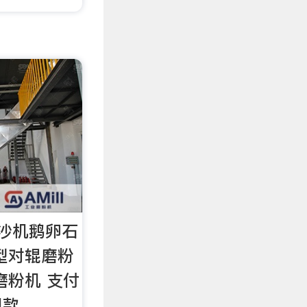
沙机鹅卵石
型对辊磨粉
磨粉机 支付
同款