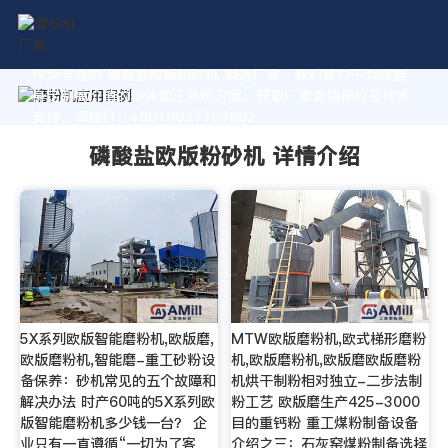
作为专业的 磷酸盐欧版粉砂机 制造厂家，我们致力于为您量
身定制高价值的粉体加工系统方案。获取厂家直销报价及技术
支持，请拨打：+8618037793862
磷酸盐欧版粉砂机 详情介绍
5X系列欧版智能磨粉机,欧版磨,
MTW欧版磨粉机,欧式梯形磨粉
欧版磨粉机,智能磨-重工砂粉设
机,欧版磨粉机,欧版磨欧版磨粉
备保养：砂机常见的五个故障和
机烘干制粉相对独立-二步法制
解决办法 时产60吨的5X系列欧
粉工艺 欧版磨生产425-3000
版智能磨粉机多少钱一台？ 企
目的重钙粉 重工煤粉制备设备
业只有一直遵循“一切为了客
介绍之三：石灰窑煤粉制备选择