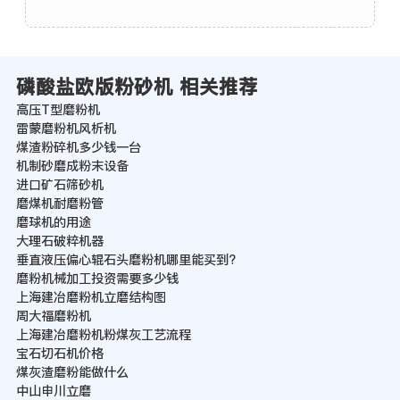
磷酸盐欧版粉砂机 相关推荐
高压T型磨粉机
雷蒙磨粉机风析机
煤渣粉碎机多少钱一台
机制砂磨成粉末设备
进口矿石筛砂机
磨煤机耐磨粉管
磨球机的用途
大理石破粹机器
垂直液压偏心辊石头磨粉机哪里能买到?
磨粉机械加工投资需要多少钱
上海建冶磨粉机立磨结构图
周大福磨粉机
上海建冶磨粉机粉煤灰工艺流程
宝石切石机价格
煤灰渣磨粉能做什么
中山申川立磨