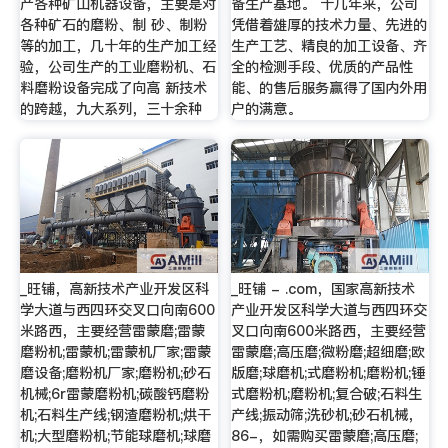
产各种矿山机器设备，主要是对
备生产基地。 十几年来，公司
各种矿石的磨粉、制 砂、制粉
凭借着雄厚的技术力量、先进的
等的加工，几十年的生产加工经
生产工艺、精良的加工设备、齐
验，公司生产的工业磨粉机、石
全的检测手段、优质的产品性
料磨粉设备完成了向高 新技术
能、的售后服务赢得了国内外用
的跨越，九大系列，三十余种
户的满意。
_旺铺，高新技术产业开发区科
_旺铺 - .com，国家高新技术
学大道与西四环交叉口向南600
产业开发区科学大道与西四环交
米路西，主要经营雷蒙磨;雷蒙
叉口向南600米路西，主要经营
磨粉机;雷蒙机;雷蒙机厂家;雷蒙
雷蒙磨;高压磨;微粉磨;超细磨;欧
磨设备;磨粉机厂家;磨粉机;砂石
版磨;球磨机;式磨粉机;磨粉机;锤
机械;6r雷蒙磨粉机;碳酸钙磨粉
式磨粉机;磨粉机;复合破;石料生
机;石料生产线;钢渣磨粉机;烘干
产线;振动筛;洗砂机;砂石机械，
机;大型磨粉机;节能球磨机;球磨
86-，如需购买雷蒙磨;高压磨;