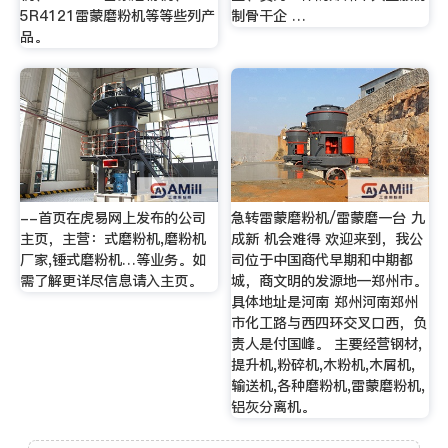
5R4121雷蒙磨粉机等等些列产
制骨干企 …
品。
--首页在虎易网上发布的公司
急转雷蒙磨粉机/雷蒙磨一台 九
主页，主营：式磨粉机,磨粉机
成新 机会难得 欢迎来到，我公
厂家,锤式磨粉机…等业务。如
司位于中国商代早期和中期都
需了解更详尽信息请入主页。
城，商文明的发源地—郑州市。
具体地址是河南 郑州河南郑州
市化工路与西四环交叉口西，负
责人是付国峰。 主要经营钢材,
提升机,粉碎机,木粉机,木屑机,
输送机,各种磨粉机,雷蒙磨粉机,
铝灰分离机。