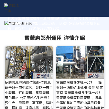
作为专业的 雷蒙磨郑州通用 制造厂家，我们致力于为您量身
定制高价值的粉体加工系统方案。获取厂家直销报价及技术支
持，请拨打：+8618037793862
雷蒙磨郑州通用 详情介绍
招聘信息|招聘岗位|新职位信息
雷蒙磨粉机多少钱一台？ - 简
位于郑州市中原区，是以一家工
书郑州通用矿山机器 关注 赞赏
业磨粉、矿山磨粉、建筑磨粉、
支持 雷蒙磨粉机多少钱一台？
绿色建材 公司磨粉机生产线主
雷蒙磨粉机简称雷蒙磨 ，是非
要生产：雷蒙磨、高压磨、微粉
金属矿料加工磨粉中常用设备。
磨、梯形磨、球磨机等；磨粉机
雷蒙磨粉机研磨出的物料粒度较