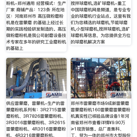
粉机-郑州通用 经营模式：生产
搅拌球磨机,选矿球磨机-重工
厂家 商铺产品：123条 所在地
中国球磨机网是频道，是专业专
区：河南郑州市 高压微粉磨粉
业的球磨机行业站点。这里有我
机是在雷蒙磨 的基础上经过长
们为您精选的球磨机,节能球磨
期的实践检验研发制造的。高压
机,小型球磨机,搅拌球磨机,选矿
微粉磨粉机是我公司耐磨设备技
球磨机等信息，为您提供全方位
术专家在多年的研究工业磨粉机
的球磨机解决方案
的基础上
供应雷蒙磨，雷蒙机-生产的雷
郑州市雷蒙磨市场9成新雷蒙磨
蒙磨粉机系列有：3R2715雷蒙
雷蒙磨粉机160雷蒙磨雷蒙磨粉
磨粉机、3R7826雷蒙磨粉机、
机真实性已核验品牌设备1年河
3R3016雷蒙磨粉机、3R2615
南省郑州市查看详情¥9.90万
雷蒙磨粉机、4R3016雷蒙磨粉
≥1现货销售。总厂是集科、
机、4R3216雷蒙磨粉机、
工、贸为一体的郑州市大型股份