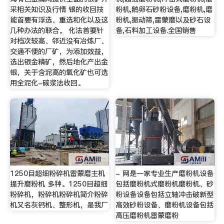
采相关知识及行情 银的收回技
粉机,鹅卵石砂粉设备,磨粉机,磨
能首要有浮选、重选和化以及这
粉机,振动筛,雷蒙磨以及砂石设
几种办法的联合。 化法首要针
备,石料加工设备.全国销售
对档次较高、邻近没有冶炼厂、
交通不便的厂矿，为添加效益，
选出银金精矿，然后地化产出金
银，关于含泥高的氧化矿也可选
用全泥化-碳浆法收回。
1250目超细粉碎机雷蒙磨主机
- 网是一家专业生产磨粉机设备
提升磨粉机 多种。1250目超细
包括磨粉机式磨粉机磨粉机、砂
粉碎机，粉碎机粉碎机简介粉碎
粉设备设备包括立轴冲击破新型
机又名灰钙机、整形机，是我厂
高效砂粉设备、磨粉机设备包括
高压磨粉机雷蒙磨粉