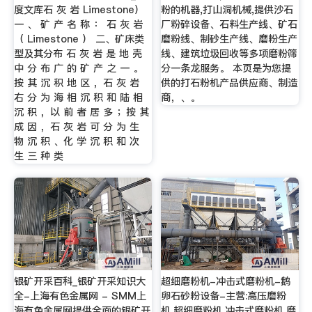
度文库石 灰 岩 Limestone）
粉的机器,打山洞机械,提供沙石
一 、 矿 产 名 称 ： 石 灰 岩
厂粉碎设备、石料生产线、矿石
（ Limestone ） 二、矿床类
磨粉线、制砂生产线、磨粉生产
型及其分布 石 灰 岩 是 地 壳
线、建筑垃圾回收等多项磨粉筛
中 分 布 广 的 矿 产 之 一 。
分一条龙服务。 本页是为您提
按 其 沉 积 地 区 ，石 灰 岩
供的打石粉机产品供应商、制造
右 分 为 海 相 沉 积 和 陆 相
商，、。
沉 积 ，以 前 者 居 多 ；按 其
成 因 ，石 灰 岩 可 分 为 生
物 沉 积 、化 学 沉 积 和 次
生 三 种 类
银矿开采百科_银矿开采知识大
超细磨粉机-冲击式磨粉机-鹅
全-上海有色金属网 - SMM上
卵石砂粉设备-主营:高压磨粉
海有色金属网提供全面的银矿开
机,超细磨粉机,冲击式磨粉机,磨