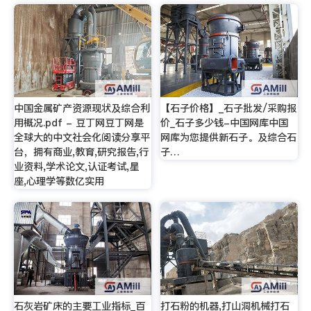
中国金属矿产资源现状及综合利
【石子价格】_石子批发/采购报
用概况.pdf - 豆丁网豆丁网是
价_石子多少钱-中国网库中国
全球大的中文社会化阅读分享平
网库为您提供新石子。及综合石
台，拥有商业,教育,研究报告,行
子…
业资料,学术论文,认证考试,星
座,心理学等数亿实用
石灰岩矿床的主要工业指标_百
打石粉的机器,打山洞机械打石