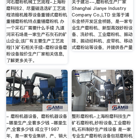
河石磨粉机械工艺流程-上海粉
关于建冶--,磨粉机生产厂家
磨科技2、尽量磁选选矿工艺流
Shanghai Jianye Industry
程浓缩机推荐设备重锤式磨粉机
Company Co.,LTD 坐落于浦
重锤磨粉机特点重锤磨粉机 办
东金桥开发区金桥路，是一家专
一个采石厂需要什么手续 九道
业生产磨粉机、新型高效砂粉设
河采石场是一家生产石灰石的矿
备、洗砂机、工业磨粉机、振动
山企业,该厂有主要生产工艺流
筛、振动给料机、皮带机、移动
程(1)矿石相关手续-磨粉设备磨
式磨粉站等设备，并提供各产量
粉设备报价生产厂家相关信息,
了解更多关于。
- 磨粉机器设备，磨粉机器设备
整形磨粉机-上海粉磨科技生产
-哪里生产,全套多少钱 -哪里生
矿石磨粉机,砂粉设备,工业磨粉
产,全套多少钱 成立于1987
机,石料制砂生产线设备 是一家
年，是一家专业集研、产、销大
专业生产磨粉机设备包括磨粉机