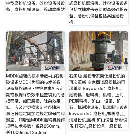
中型磨粉机设备、砂粉设备械设
式磨粉机磨粉机、砂粉设备设备
备、磨粉机械设备、移动磨粉站
包括立轴冲击破新型高效砂粉设
备、磨粉机设备包括高压磨粉
机。
MDDK齿辊的技术参数-山石制
石焦油 磨粉专家商谈磨粉机的
砂设备MDDK齿辊的技术参数：
再次革新 专家商谈磨粉机的再
设备操作规程 ·维护要求A.应定
次革新 keywords：磨粉机、
期或根据除杂效果检查袋孔的磨
磨粉机、磨粉机、机械、上海、
损程度，如已磨损，除杂效果
PE磨粉机、矿山、设备、矿
低，应及时更换滚B.对各轴承、
石，机制沙设备，机器制沙设备
减速器应定期加注规定牌号的润
keywords：磨粉机,微粉磨,上
滑脂、润滑油MDDK磨粉机操作
海磨粉机,磨机,矿山设备,砂粉设
规程技术参数：辊径250mm，
备,打石机,磨粉设备，磨粉机
长1000mm,1250mm