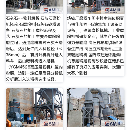
石灰石--物料解析|石灰石磨粉
炼铁厂磨粉车间中控室岗位职责
机|石灰石磨粉机|石灰石砂粉设
与操作规程-石油焦加工设备网
备 石灰石的加工磨粉流程及工
设备、、建筑磨粉机械、工业磨
艺 石灰石的加工主要是磨粉粉
粉机械研制企业，其生产研发的
磨过程。通过磨粉机对石灰石磨
强力悬辊磨,高压梯形磨,制砂设
粉后，达到允许的入料粒径（＜
备生产线,高压立式磨粉机,工业
35mm）后，有提升机提升进入
双辊磨粉机,国外液压岩石磨粉
料斗，后由喂料机进入磨机
机等磨粉磨粉制砂设备在诸多已
（YGM4528高压磨粉机）腔内
经有了良好的应用实例，欢迎广
粉磨，达到一定细度后经分析机
大客户到我
分析后进入选粉机选出成品。